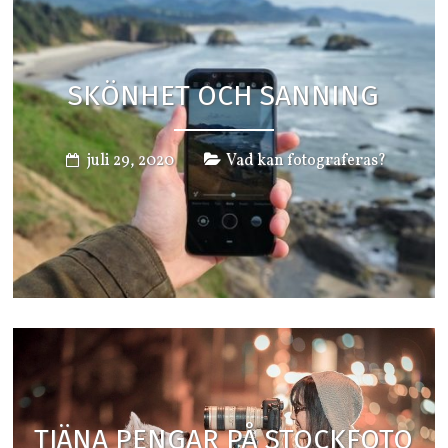
SKÖNHET OCH SANNING
juli 29, 2020
Vad kan fotograferas?
TJÄNA PENGAR PÅ STOCKFOTO