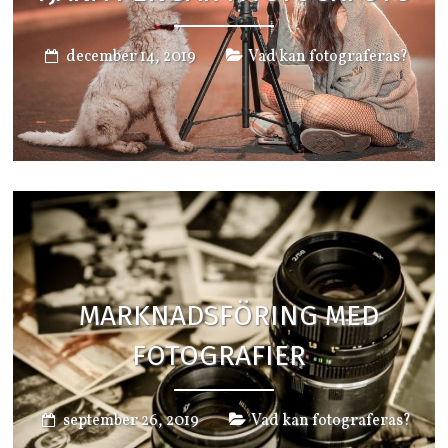
december 14, 2019
Vad kan fotograferas?
MARKNADSFÖRING MED
FOTOGRAFIER
september 26, 2019
Vad kan fotograferas?