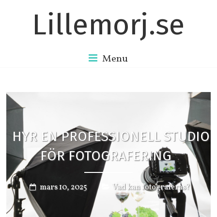
Lillemorj.se
Menu
HYR EN PROFESSIONELL STUDIO
FÖR FOTOGRAFERING
mars 10, 2025
Vad kan fotograferas?